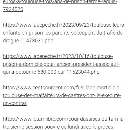
euros-a-toulouse-trois-ans-de-prison-ferme-requis-
7924520
https://www.ladepeche.fr/2023/09/23/toulouse-leurs-
enfants-en-prison-les-parents-soccupent-du-trafic-de-
drogue-11473631.php
https://www.ladepeche.fr/2023/10/16/toulouse-
prison-a-domicile-pour-lancien-president-associatif-
qui-a-detourne-680-000-eur-11523044.php
https://www.centpourcent.com/fusillade-mortelle-a-
toulouse-des-malfaiteurs-de-castres-ont-ils-execute-
un-contrat
https://www.letarnlibre.com/cour-dassises-du-tarn-la-
troisieme-session-souvre-ce-lundi-avec-le-proces-