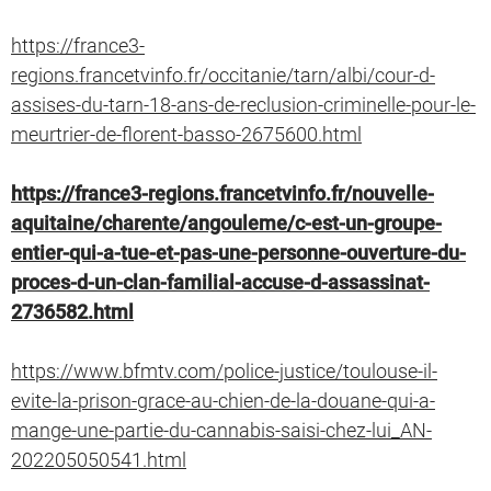
https://france3-
regions.francetvinfo.fr/occitanie/tarn/albi/cour-d-
assises-du-tarn-18-ans-de-reclusion-criminelle-pour-le-
meurtrier-de-florent-basso-2675600.html
https://france3-regions.francetvinfo.fr/nouvelle-
aquitaine/charente/angouleme/c-est-un-groupe-
entier-qui-a-tue-et-pas-une-personne-ouverture-du-
proces-d-un-clan-familial-accuse-d-assassinat-
2736582.html
​​​​​​​https://www.bfmtv.com/police-justice/toulouse-il-
evite-la-prison-grace-au-chien-de-la-douane-qui-a-
mange-une-partie-du-cannabis-saisi-chez-lui_AN-
202205050541.html