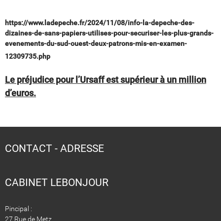
https://www.ladepeche.fr/2024/11/08/info-la-depeche-des-
dizaines-de-sans-papiers-utilises-pour-securiser-les-plus-grands-
evenements-du-sud-ouest-deux-patrons-mis-en-examen-
12309735.php
Le préjudice pour l’Ursaff est supérieur à un million
d’euros.
CONTACT - ADRESSE
CABINET LEBONJOUR
Pincipal :
27 Rue de Metz