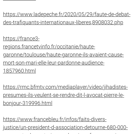
https://www.ladepeche.fr/2020/05/29/faute-de-debat-
des-trafiquants-internationaux-liberes,8908032.php
https://france3-
regions.francetvinfo.fr/occitanie/haute-
garonne/toulouse/haute-garonne-ils-avaient-cause-
mort-son-mari-elle-leur-pardonne-audience-
1857960.html
https://rmc.bfmtv.com/mediaplayer/video/jihadistes-
presumes-ils-veulent-se-rendre-dit-l-avocat-pierre-le-
bonjour-319996.html
https://www.francebleu.fr/infos/faits-divers-
justice/un-president-d-association-detourne-680-000-