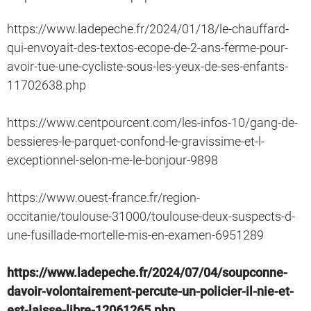
https://www.ladepeche.fr/2024/01/18/le-chauffard-
qui-envoyait-des-textos-ecope-de-2-ans-ferme-pour-
avoir-tue-une-cycliste-sous-les-yeux-de-ses-enfants-
11702638.php
https://www.centpourcent.com/les-infos-10/gang-de-
bessieres-le-parquet-confond-le-gravissime-et-l-
exceptionnel-selon-me-le-bonjour-9898
https://www.ouest-france.fr/region-
occitanie/toulouse-31000/toulouse-deux-suspects-d-
une-fusillade-mortelle-mis-en-examen-6951289
https://www.ladepeche.fr/2024/07/04/soupconne-
davoir-volontairement-percute-un-policier-il-nie-et-
est-laisse-libre-12061265.php