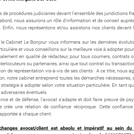
ors de procédures judiciaires devant l'ensemble des juridictions f
d'abord, nous assurons un rôle d'information et de conseil auprès
. Enfin, nous représentons et/ou assistons nos clients devant l
, le Cabinet Le Bonjour vous informera sur les dernières évolut
iculière et vous conseillons sur la meilleure voie à adopter pour
galement en qualité de rédacteur, pour tous courriers, contrats 
erlocuteurs ou partenaires, ainsi que tout contrat ou transactio
ion de représentation vis-à-vis de ses clients : A ce titre, nous
ion, notre cabinet entreprend toutes les démarches nécessaires, am
e stratégie à adopter selon votre situation particulière. En tan
 adversaires éventuels.
nce et de défense, l'avocat s'adapte et doit faire preuve de p
 se crée une relation de confiance réciproque. Cette confianc
apportée à chaque client.
changes avocat/client est absolu et impératif au sein du c