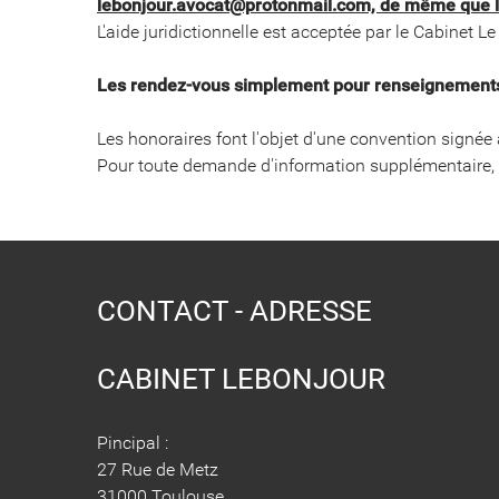
lebonjour.avocat@protonmail.com, de même que le
L'aide juridictionnelle est acceptée par le Cabinet L
Les rendez-vous simplement pour renseignements e
​​​​​​​Les honoraires font l'objet d'une convention sign
Pour toute demande d'information supplémentaire, l
CONTACT - ADRESSE
CABINET LEBONJOUR
Pincipal :
27 Rue de Metz
31000 Toulouse