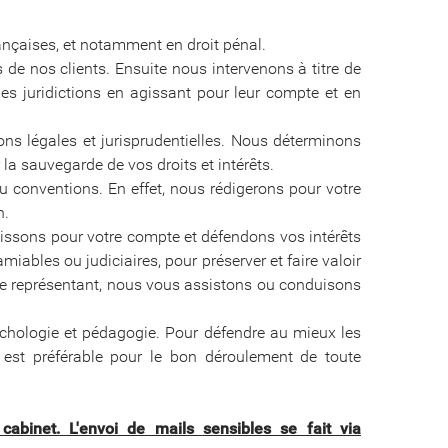
rançaises, et notamment en droit pénal.
 de nos clients. Ensuite nous intervenons à titre de
es juridictions en agissant pour leur compte et en
ions légales et jurisprudentielles. Nous déterminons
 la sauvegarde de vos droits et intérêts.
ou conventions. En effet, nous rédigerons pour votre
n.
 agissons pour votre compte et défendons vos intérêts
iables ou judiciaires, pour préserver et faire valoir
t que représentant, nous vous assistons ou conduisons
sychologie et pédagogie. Pour défendre au mieux les
e est préférable pour le bon déroulement de toute
abinet. L'envoi de mails sensibles se fait via